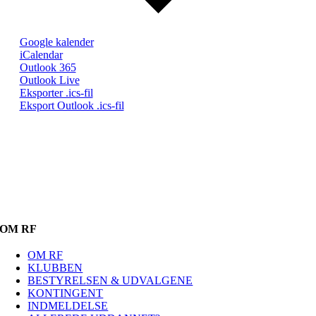
Google kalender
iCalendar
Outlook 365
Outlook Live
Eksporter .ics-fil
Eksport Outlook .ics-fil
OM RF
OM RF
KLUBBEN
BESTYRELSEN & UDVALGENE
KONTINGENT
INDMELDELSE