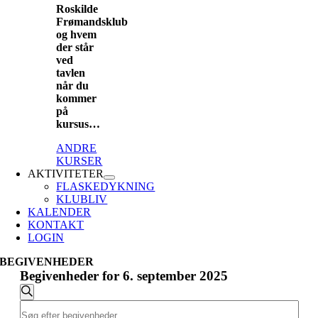
Roskilde
Frømandsklub
og hvem
der står
ved
tavlen
når du
kommer
på
kursus…
ANDRE
KURSER
AKTIVITETER
FLASKEDYKNING
KLUBLIV
KALENDER
KONTAKT
LOGIN
BEGIVENHEDER
Begivenheder for 6. september 2025
Begivenheder
Søg
Skriv
Søgning
efter