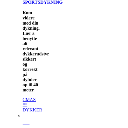
SPORTSDYKNING
Kom
videre
med din
dykning.
Lær a
benytte
alt
relevant
dykkerudstyr
sikkert
og
korrekt
på
dybder
op til 40
meter.
CMAS
**
DYKKER
CMAS
***