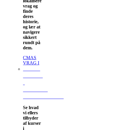
lokalisere
vrag og
finde
deres
historie,
og lær at
navigere
sikkert
rundt på
dem.
CMAS
VRAG I
ANDRE
KURSER
I
ROSKILDE
FRØMANDSKLUB
Se hvad
vi ellers
tilbyder
af kurser
i