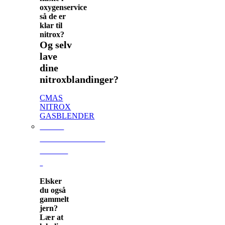
oxygenservice
så de er
klar til
nitrox?
Og selv
lave
dine
nitroxblandinger?
CMAS
NITROX
GASBLENDER
CMAS
VRAGSPECIALE
LEVEL
I
Elsker
du også
gammelt
jern?
Lær at