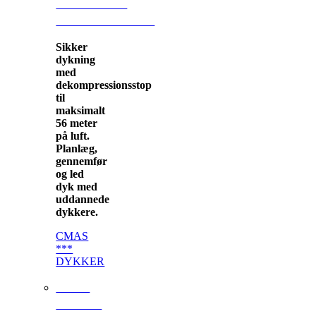
AVANCERET
SPORTSDYKNING
Sikker
dykning
med
dekompressionsstop
til
maksimalt
56 meter
på luft.
Planlæg,
gennemfør
og led
dyk med
uddannede
dykkere.
CMAS
***
DYKKER
CMAS
NITROX