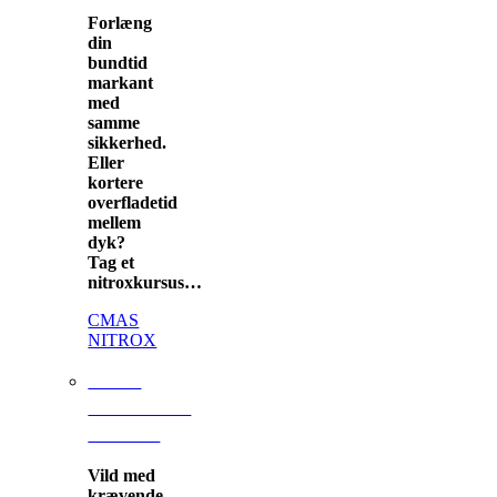
Forlæng
din
bundtid
markant
med
samme
sikkerhed.
Eller
kortere
overfladetid
mellem
dyk?
Tag et
nitroxkursus…
CMAS
NITROX
CMAS
ADVANCED
NITROX
Vild med
krævende