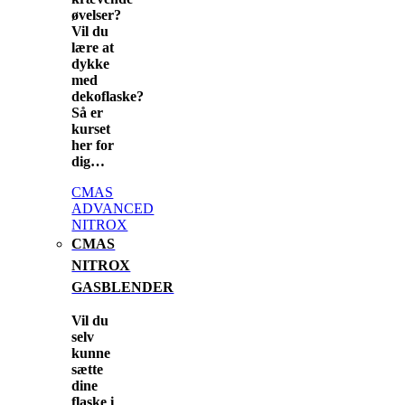
øvelser?
Vil du
lære at
dykke
med
dekoflaske?
Så er
kurset
her for
dig…
CMAS
ADVANCED
NITROX
CMAS
NITROX
GASBLENDER
Vil du
selv
kunne
sætte
dine
flaske i