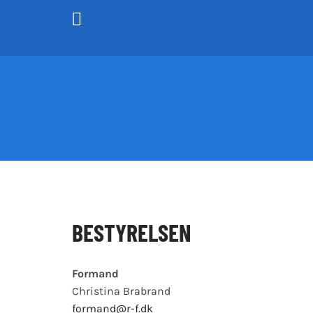
Skip
to
content
BESTYRELSEN
Formand
Christina Brabrand
formand@r-f.dk