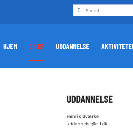
Søg
efter:
HJEM
OM RF
UDDANNELSE
AKTIVITETE
UDDANNELSE
Henrik Sværke
uddannelse@r-f.dk