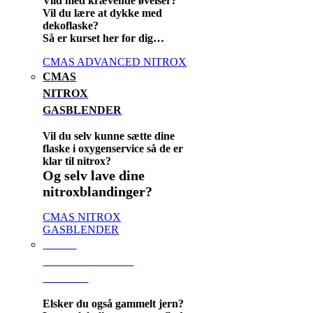
Vild med krævende øvelser?
Vil du lære at dykke med
dekoflaske?
Så er kurset her for dig…
CMAS ADVANCED NITROX
CMAS
NITROX
GASBLENDER
Vil du selv kunne sætte dine
flaske i oxygenservice så de er
klar til nitrox?
Og selv lave dine
nitroxblandinger?
CMAS NITROX
GASBLENDER
CMAS
VRAGSPECIALE
LEVEL I
Elsker du også gammelt jern?