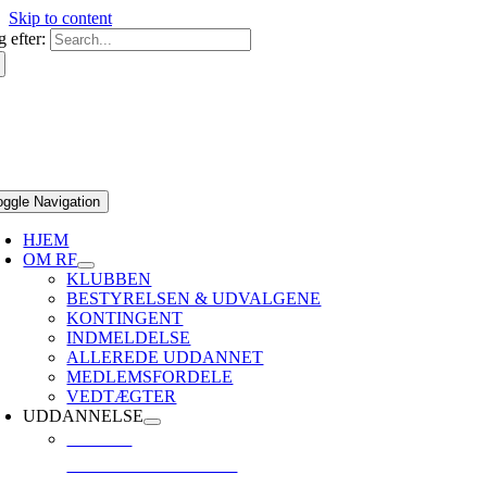
Skip to content
 efter:
oggle Navigation
HJEM
OM RF
KLUBBEN
BESTYRELSEN & UDVALGENE
KONTINGENT
INDMELDELSE
ALLEREDE UDDANNET
MEDLEMSFORDELE
VEDTÆGTER
UDDANNELSE
CMAS *
GRUNDLÆGGENDE