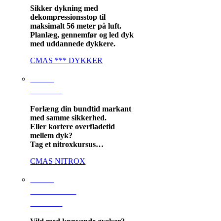
Sikker dykning med
dekompressionsstop til
maksimalt 56 meter på luft.
Planlæg, gennemfør og led dyk
med uddannede dykkere.
CMAS *** DYKKER
CMAS
NITROX
Forlæng din bundtid markant
med samme sikkerhed.
Eller kortere overfladetid
mellem dyk?
Tag et nitroxkursus…
CMAS NITROX
CMAS
ADVANCED
NITROX