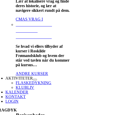
Lær at lokalisere vrag og finde
deres historie, og lær at
navigere sikkert rundt på dem.
CMAS VRAG I
ANDRE KURSER I
ROSKILDE
FRØMANDSKLUB
Se hvad vi ellers tilbyder af
kurser i Roskilde
Frømandsklub og hvem der
står ved tavlen når du kommer
på kursus…
ANDRE KURSER
AKTIVITETER
FLASKEDYKNING
KLUBLIV
KALENDER
KONTAKT
LOGIN
RAGDYK