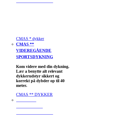
SPORTSDYKNING
Du lærer at anvende alt
relevant flaskedykkerudstyr
sikkert og korrekt i et beskyttet
åbentvandsområde på dybder
ned til 20 meter.
CMAS * dykker
CMAS **
VIDEREGÅENDE
SPORTSDYKNING
Kom videre med din dykning.
Lær a benytte alt relevant
dykkerudstyr sikkert og
korrekt på dybder op til 40
meter.
CMAS ** DYKKER
CMAS ***
AVANCERET
SPORTSDYKNING