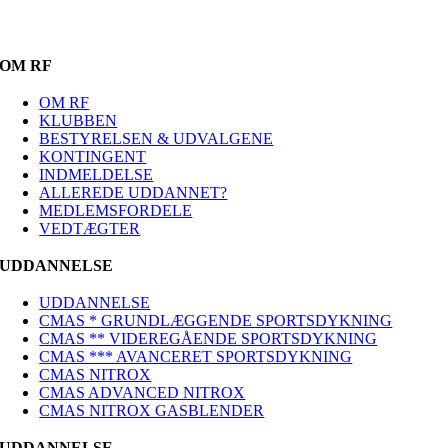
OM RF
OM RF
KLUBBEN
BESTYRELSEN & UDVALGENE
KONTINGENT
INDMELDELSE
ALLEREDE UDDANNET?
MEDLEMSFORDELE
VEDTÆGTER
UDDANNELSE
UDDANNELSE
CMAS * GRUNDLÆGGENDE SPORTSDYKNING
CMAS ** VIDEREGÅENDE SPORTSDYKNING
CMAS *** AVANCERET SPORTSDYKNING
CMAS NITROX
CMAS ADVANCED NITROX
CMAS NITROX GASBLENDER
UDDANNELSE