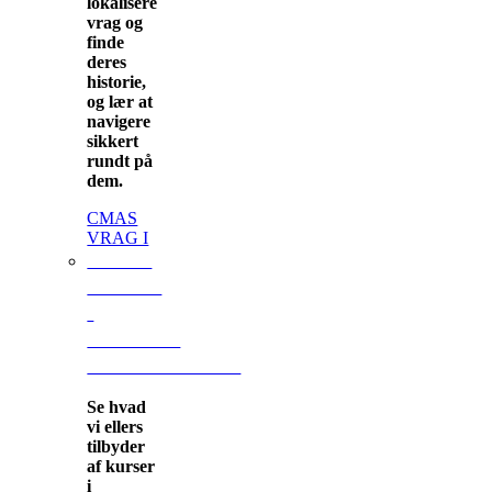
lokalisere
vrag og
finde
deres
historie,
og lær at
navigere
sikkert
rundt på
dem.
CMAS
VRAG I
ANDRE
KURSER
I
ROSKILDE
FRØMANDSKLUB
Se hvad
vi ellers
tilbyder
af kurser
i