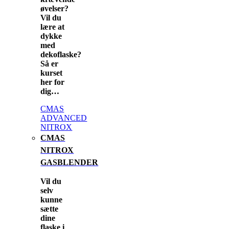
øvelser?
Vil du
lære at
dykke
med
dekoflaske?
Så er
kurset
her for
dig…
CMAS
ADVANCED
NITROX
CMAS
NITROX
GASBLENDER
Vil du
selv
kunne
sætte
dine
flaske i