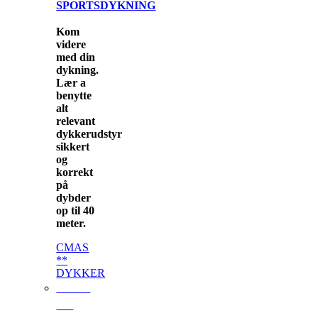
SPORTSDYKNING
Kom
videre
med din
dykning.
Lær a
benytte
alt
relevant
dykkerudstyr
sikkert
og
korrekt
på
dybder
op til 40
meter.
CMAS
**
DYKKER
CMAS
***