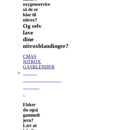
oxygenservice
så de er
klar til
nitrox?
Og selv
lave
dine
nitroxblandinger?
CMAS
NITROX
GASBLENDER
CMAS
VRAGSPECIALE
LEVEL
I
Elsker
du også
gammelt
jern?
Lær at