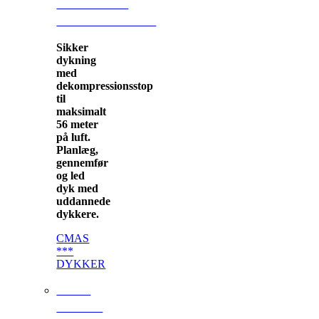
AVANCERET
SPORTSDYKNING
Sikker
dykning
med
dekompressionsstop
til
maksimalt
56 meter
på luft.
Planlæg,
gennemfør
og led
dyk med
uddannede
dykkere.
CMAS
***
DYKKER
CMAS
NITROX