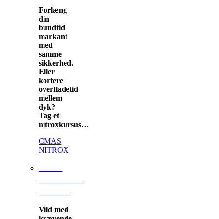
Forlæng
din
bundtid
markant
med
samme
sikkerhed.
Eller
kortere
overfladetid
mellem
dyk?
Tag et
nitroxkursus…
CMAS
NITROX
CMAS
ADVANCED
NITROX
Vild med
krævende